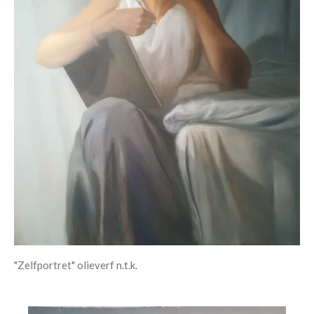
"Zelfportret" olieverf n.t.k.