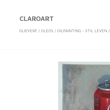
Ga
direct
CLAROART
naar
de
OLIEVERF / OLEOS / OILPAINTING - STIL LEVEN
hoofdinhoud